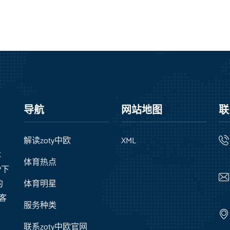
导航
网站地图
联
解读zoty中欧
XML
体
体育热点
P下
的
体育明星
客
服务种类
联系zoty中欧官网