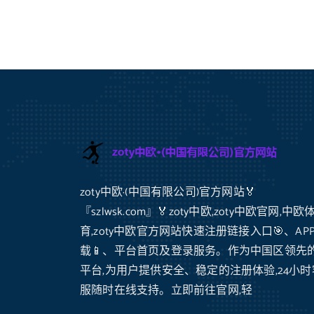
zoty中欧·(中国有限公司)官方网站🏅
『szlwsk.com』🏅zoty中欧,zoty中欧官网,中欧
育,zoty中欧官方网站快速注册链接入口🎯、AP
载📱、平台首页及登录服务。作为中国区领先
平台,为用户提供安全、稳定的注册体验,24小时
服随时在线支持。立即前往官网,轻